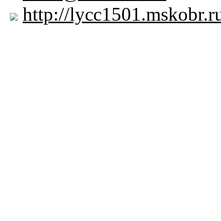
http://lycc1501.mskobr.r