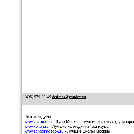
Марьино
Метрогородок
Мещанский
Митино
Можайский
Молжаниновский
Москворечье-Сабурово
Нагатино - Садовники
Нагатинский затон
Нагорный
Некрасовка
Нижегородский
Ново-Переделкино
Новогиреево
Новокосино
Обручевский
Орехово-Борисово северное
Орехово-Борисово южное
(495) 979-20-49
detimos@yandex.ru
Останкинский
Отрадное
Очаково-Матвеевское
Перово
Рекомендуем:
Печатники
-
www.vuzmos.ru
Вузы Москвы: лучшие институты, универс
Покровское - Стрешнево
-
www.kolteh.ru
Лучшие колледжи и техникумы
Преображенское
-
www.schoolmoscow.ru
Лучшие школы Москвы