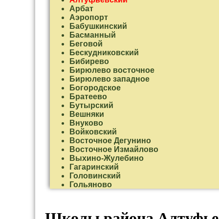
Арбат
Аэропорт
Бабушкинский
Басманный
Беговой
Бескудниковский
Бибирево
Бирюлево восточное
Бирюлево западное
Богородское
Братеево
Бутырский
Вешняки
Внуково
Войковский
Восточное Дегунино
Восточное Измайлово
Выхино-Жулебино
Гагаринский
Головинский
Гольяново
Даниловский
Дмитровский
Донской
Школы района Алтуфье