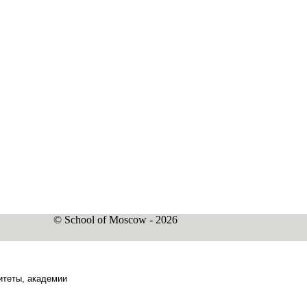
© School of Moscow - 2026
итеты, академии