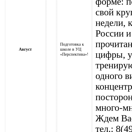
форме: п
свой кру
недели, 
России и
прочитан
Подготовка к
Август
школе в УЦ
цифры, у
«Перспектива»!
тренирую
одного в
концентр
посторон
много-мн
Ждем Вас
тел.: 8(