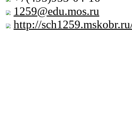
1259@edu.mos.ru
http://sch1259.mskobr.ru