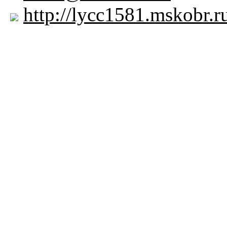
http://lycc1581.mskobr.r