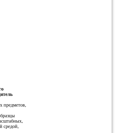
го
дитель
х предметов,
образцы
масштабных,
й средой,