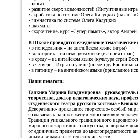
голоса)
• развитие сверх возможностей (Интуитивные игры
• акробатика по системе Олега Калуцких (на англи
• гимнастика по системе Олега Калуцких
• шахматы
• скорочтение, курс «Супер-память», автор Андрей
В Школе проводятся ежедневные тематические 
• в понедельник – на английском языке (игры)
• во вторник – на немецком языке (история стран)
• в среду – на китайском языке (культура стран Вос
• в четверг – Игры на улице (по методу Бронникова
• в пятницу – на английском языке (прикладное ис
Наши педагоги:
Галкина Марина Владимировна - руководитель ш
творчества, доктор педагогических наук, профе
студенческого театра русского костюма «Княжн
Декоративно- прикладное творчество- особый мир 
создаваемых на протяжении многовековой человеч
Традиции уникального традиционного народного ис
мирового декоративного искусства, в широком ди
от единичных предметов до многопредметности анс
иными видами пластических искусств.