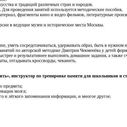
кусства и традиций различных стран и народов.
. Для проведения занятий используется методические пособия,
териал, фрагменты кино и видео фильмов, литературные произ
рсии в ведущие музеи и исторические места Москвы.
ие, уметь сосредотачиваться, удерживать образ, быть в нужном 
 занятий по авторской методике Дмитрия Чекменёва у детей фор
ыстрее и результативнее выполнять домашние задания, а также 
маты, отгадывать кроссворды, чеканить.
амять», инструктор по тренировке памяти для школьников и с
о предмета;
ивации мозга;
о и лёгкого запоминания информации, и многое другое.