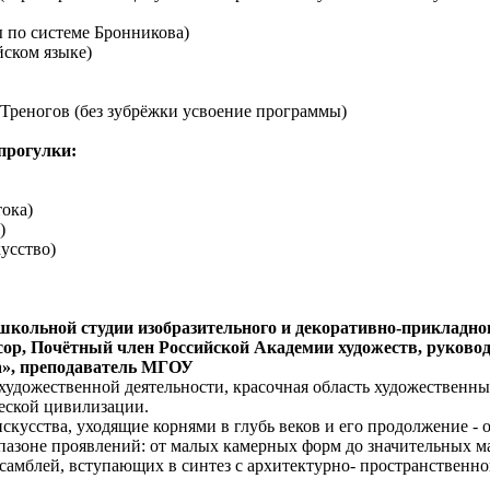
 по системе Бронникова)
йском языке)
 Треногов (без зубрёжки усвоение программы)
прогулки:
тока)
)
кусство)
кольной студии изобразительного и декоративно-прикладно
ссор, Почётный член Российской Академии художеств, руково
а», преподаватель МГОУ
художественной деятельности, красочная область художественны
еской цивилизации.
кусства, уходящие корнями в глубь веков и его продолжение - 
апазоне проявлений: от малых камерных форм до значительных 
амблей, вступающих в синтез с архитектурно- пространственно