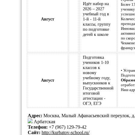
Идёт набор на
Более 1
2026 – 2027
ученику
учебный год в
успешно
Август
1-й - 11-й
Количес
препода
классы, группу
Инновац
по подготовке
активно
детей к школе
по скор
Чекмене
француз
Подготовка
учеников 1-10
классов к
• Устра
новому
Подгото
учебному году,
Август
Образов
выпускников к
отработ
Государственной
Наш адр
итоговой
аттестации -
ОГЭ, ЕГЭ
Адрес:
Москва, Малый Афанасьевский переулок, д.
Арбатская
Телефон:
+7 (967) 129-79-42
Сайт:
http://kurbatov-school.ru/