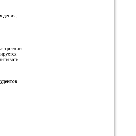
ведения,
настроении
мируется
считывать
тудентов