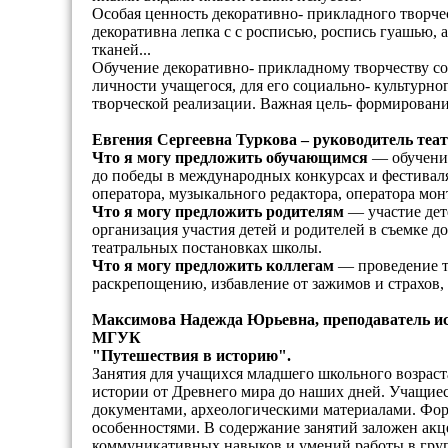
Особая ценность декоративно- прикладного творчес
декоративна лепка с с росписью, роспись гуашью, 
тканей...
Обучение декоративно- прикладному творчеству со
личности учащегося, для его социально- культурно
творческой реализации. Важная цель- формирован
Евгения Сергеевна Туркова – руководитель теа
Что я могу предложить обучающимся
— обучение
до победы в международных конкурсах и фестивалях
оператора, музыкального редактора, оператора мон
Что я могу предложить родителям
— участие дет
организация участия детей и родителей в съемке 
театральных постановках школы.
Что я могу предложить коллегам
— проведение т
раскрепощению, избавление от зажимов и страхов,
Максимова Надежда Юрьевна, преподаватель ист
МГУК
"Путешествия в историю".
Занятия для учащихся младшего школьного возрас
истории от Древнего мира до наших дней. Учащиес
документами, археологическими материалами. Фор
особенностями. В содержание занятий заложен акц
коммуникативных навыков и умений работы в гру