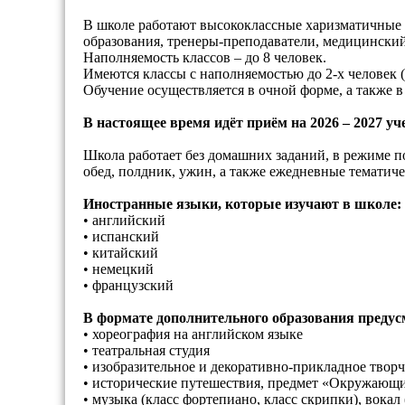
В школе работают высококлассные харизматичные п
образования, тренеры-преподаватели, медицинский
Наполняемость классов – до 8 человек.
Имеются классы с наполняемостью до 2-х человек 
Обучение осуществляется в очной форме, а также в
В настоящее время идёт приём на 2026 – 2027 у
Школа работает без домашних заданий, в режиме по
обед, полдник, ужин, а также ежедневные тематиче
Иностранные языки, которые изучают в школе:
• английский
• испанский
• китайский
• немецкий
• французский
В формате дополнительного образования преду
• хореография на английском языке
• театральная студия
• изобразительное и декоративно-прикладное творч
• исторические путешествия, предмет «Окружающ
• музыка (класс фортепиано, класс скрипки), вока