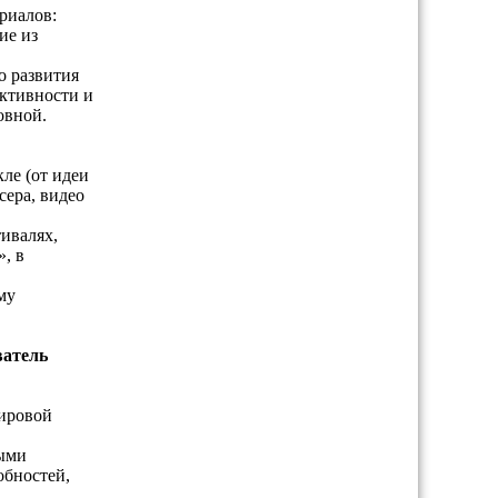
риалов:
ие из
о развития
активности и
овной.
ле (от идеи
сера, видео
ивалях,
, в
му
ватель
мировой
ными
обностей,