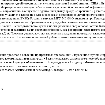
3 программ «двойного диплома» с университетами Великобритании, США и Е
. Формирование в каждом ребенке качеств успешной, нравственной и физическ
й социализации в обществе и адаптации к рынку труда; Сохранение и развити
тво учащихся в классе не более 8 человек. К образованию детей привлекаютс
ватели лучших ВУЗОв России, таких как МГУ, МГИМО, Академия при Президе
ионная развивающая образовательная среда, обеспечивает высокое качество в
й научно - исследовательской деятельности, развитию сверхспособностей. Кла
очтению и развитию таких сверхспособностей, как фотографическая память и 
ва Д. А. Прогулки учеников, уроки творчества, экскурсии, проводятся ежедневн
ском языках. По желанию родителей ребенок может закончить школу экстерном в
нение пробелов в освоении программных требований • Углублённое изучение пр
вка к олимпиадам или конкурсам • Развитие навыков самостоятельного обучен
ательный процесс обеспечивает:
• Индивидуальный подход • Мотивация и по
ка навыков • Развитие навыков самообучения.
ес: Малый Афанасьевский переулок д.7, телефон +7 967 129 79 42
 7