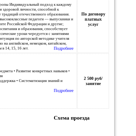
вропы Индивидуальный подход к каждому
и здоровой личности, способной к
По договору
е традиций отечественного образования.
я высококлассные педагоги — выпускники и
платных
нте Российской Федерации и другие;
услуг
оспитания и образования, способствует
ссические уроки чередуется с занятиями
интуиция по авторской методике учителя
о на английском, немецком, китайском,
 14, 15, 16 лет.
Подробнее
едмета • Развитие конкретных навыков •
ия
2 500 руб/
ддержка • Систематизация знаний и
занятие
Подробнее
Схема проезда