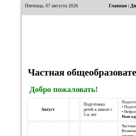
Пятница, 07 августа 2026
Главная
|
Дн
Частная общеобразоват
Добро пожаловать!
Подгото
Подготовка
• Подго
Август
детей к школе с
• Нейро
5-и лет
Наш ад
Частная
Возможн
страны 