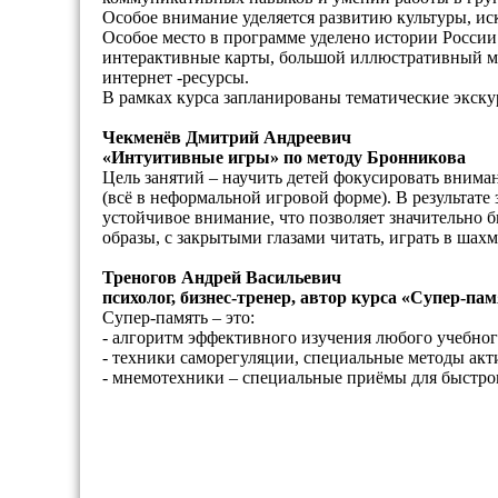
Особое внимание уделяется развитию культуры, ис
Особое место в программе уделено истории России
интерактивные карты, большой иллюстративный ма
интернет -ресурсы.
В рамках курса запланированы тематические экску
Чекменёв Дмитрий Андреевич
«Интуитивные игры» по методу Бронникова
Цель занятий – научить детей фокусировать вниман
(всё в неформальной игровой форме). В результате
устойчивое внимание, что позволяет значительно б
образы, с закрытыми глазами читать, играть в шах
Треногов Андрей Васильевич
психолог, бизнес-тренер, автор курса «Супер-п
Супер-память – это:
- алгоритм эффективного изучения любого учебног
- техники саморегуляции, специальные методы акт
- мнемотехники – специальные приёмы для быстрог