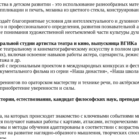
тва в детском развитии - это использование разнообразных мате
аппликации и печать, мозаика из цветного стекла, конструирован
здаёт благоприятные условия для интеллектуального и духовног
го и профессионального определения, развития познавательной 
ие понимания художественной неотъемлемой части культуры дух
тральной студии артистка театра и кино, выпускница ВГИКа
 театральному и кинематографическому искусству в полном цик
), включая освоение навыков работы актера, сценариста, режис
тажа и др.
ей с персональным проектом в международных конкурсах и фест
документального фильма из серии «Наша династия», «Наша школа»
ренингов по ораторском мастерству и технике речи, по актёрско
 приобретение уверенности и силы.
ории, естествознания, кандидат философских наук, препода
та, на которых происходит знакомство с ключевыми событиями 
я получают навыки работы с картами, атласами, историческими
мы и методы обучения адаптированы в соответствии с возраст
ент на развитие наглядно-образного мышления, творческих спос
ппе.