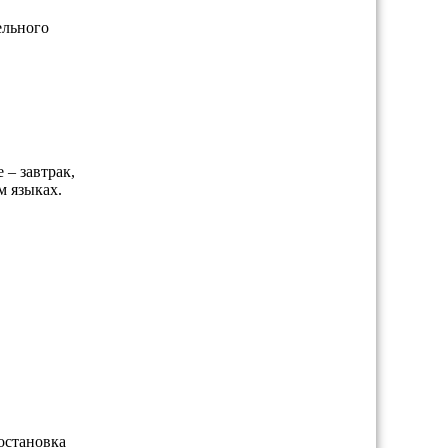
ельного
 – завтрак,
м языках.
постановка