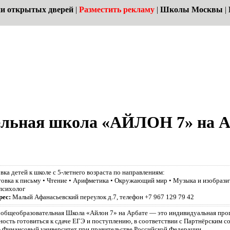
и открытых дверей
|
Разместить рекламу
|
Школы Москвы
|
ельная школа «АЙЛОН 7» на А
вка детей к школе с 5-летнего возраста по направлениям:
товка к письму • Чтение • Арифметика • Окружающий мир • Музыка и изобразит
психолог
рес:
Малый Афанасьевский переулок д.7, телефон +7 967 129 79 42
 общеобразовательная Школа «Айлон 7» на Арбате — это индивидуальная прог
ость готовиться к сдаче ЕГЭ и поступлению, в соответствии с Партнёрским с
- Финансовый университет при правительстве Российской Федерации.